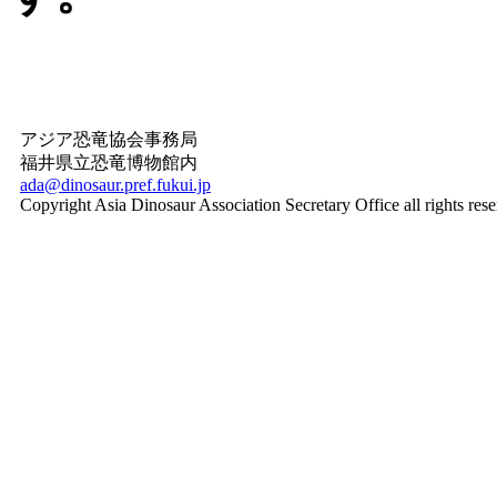
アジア恐竜協会事務局
福井県立恐竜博物館内
ada@dinosaur.pref.fukui.jp
Copyright Asia Dinosaur Association Secretary Office all rights rese