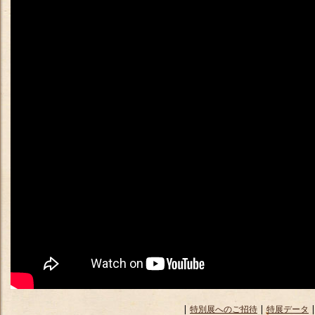
|
特別展へのご招待
|
特展データ