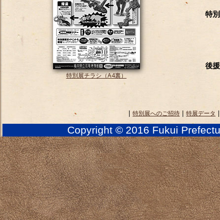
特別
後援
特別展チラシ（A4裏）
|
特別展へのご招待
|
特展データ
Copyright © 2016 Fukui Prefect