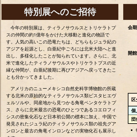
特別展へのご招待
会期
今年の特別展は、ティラノサウルスとトリケラトプ
スの仲間の約1億年をかけた大移動と進化の物語で
す。人気の高いこの恐竜たちは、どちらもジュラ紀の
アジアを起源とし、白亜紀中ごろには北米大陸へと進
開館
出し、多様化したことが知られています。さらに、北
米で進化したティラノサウルスやトリケラトプスの近
縁な仲間が、白亜紀後期に再びアジアへ戻ってきたこ
とも分かってきました。
アメリカのニューメキシコ自然史科学博物館の所蔵
する北米の原始的なティラノサウルス類ビスタヒエヴ
区
ェルソルや、同産地から見つかる角竜ペンタケラトプ
ス、さらに北米最古の恐竜のひとつであるコエロフィ
個
シスの密集化石など日本初公開の標本に加え、中国で
団
発見されたジュラ紀のティラノサウルス類の祖先グア
ンロンと最古の角竜インロンなどの実物化石も展示し