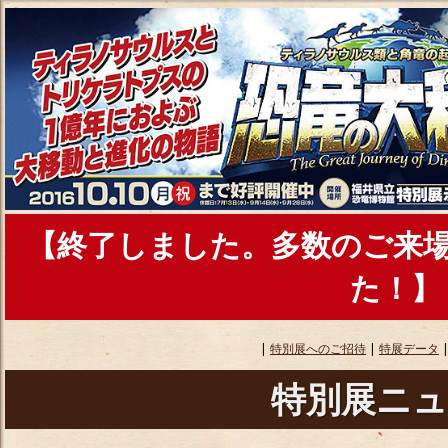
【終了しました。多数のご来
た！】
|
特別展へのご招待
|
特展データ
特別展ニ