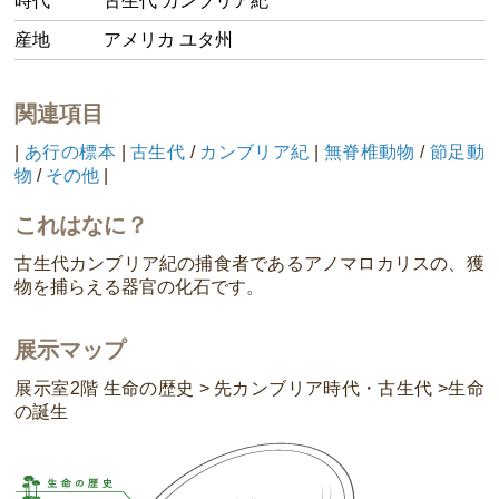
時代
古生代 カンブリア紀
産地
アメリカ ユタ州
関連項目
|
あ行の標本
|
古生代
/
カンブリア紀
|
無脊椎動物
/
節足動
物
/
その他
|
これはなに？
古生代カンブリア紀の捕食者であるアノマロカリスの、獲
物を捕らえる器官の化石です。
展示マップ
展示室2階 生命の歴史 > 先カンブリア時代・古生代 >生命
の誕生