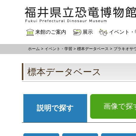
来館のご案内
展示
イベント・
ホーム
>
イベント・学習
>
標本データベース
>
ブラキオサ
標本データベース
画像で探
説明で探す