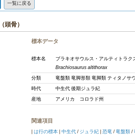
一覧に戻る
（頭骨）
標本データ
標本名
ブラキオサウルス・アルティトラク
Brachiosaurus altithorax
分類
竜盤類 竜脚形類 竜脚類 ティタノサ
時代
中生代 後期ジュラ紀
産地
アメリカ コロラド州
関連項目
|
は行の標本
|
中生代
/
ジュラ紀
|
恐竜
/
竜盤類
/