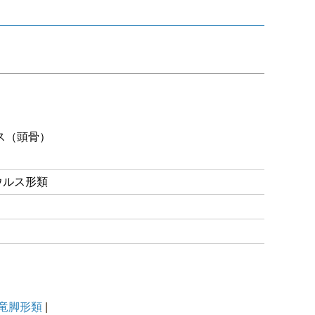
ス（頭骨）
ウルス形類
竜脚形類
|