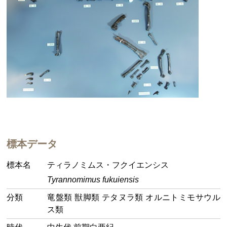
標本データ
標本名
ティラノミムス・フクイエンシス
Tyrannomimus fukuiensis
分類
竜盤類 獣脚類 テタヌラ類 オルニトミモサウル
ス類