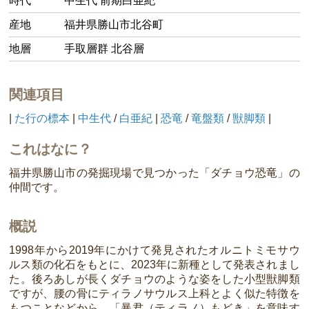
時代
中生代 前期白亜紀
産地
福井県勝山市北谷町
地層
手取層群 北谷層
関連項目
|
た行の標本
|
中生代
/
白亜紀
|
恐竜
/
竜盤類
/
獣脚類
|
これはなに？
福井県勝山市の発掘現場で見つかった「ダチョウ恐竜」の
仲間です。
概説
1998年から2019年にかけて発見されたオルニトミモサウ
ルス類の化石をもとに、2023年に新種として発表されまし
た。後ろあしが長くダチョウのような姿をした小型獣脚類
ですが、腰の骨にティラノサウルス上科とよく似た特徴を
もつことなどから、「暴君（ティラノ）もどき」を意味す