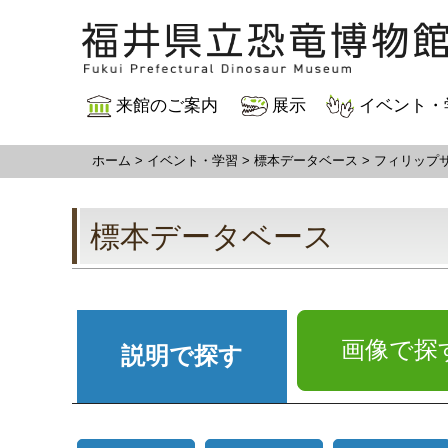
来館のご案内
展示
イベント・
ホーム
>
イベント・学習
>
標本データベース
>
フィリップ
標本データベース
画像で探
説明で探す