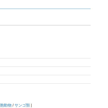
胞動物
/
サンゴ類
|