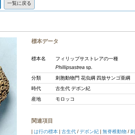
一覧に戻る
標本データ
標本名
フィリップサストレアの一種
Phillipsastrea
sp.
分類
刺胞動物門 花虫綱 四放サンゴ亜綱
時代
古生代 デボン紀
産地
モロッコ
関連項目
|
は行の標本
|
古生代
/
デボン紀
|
無脊椎動物
/
刺