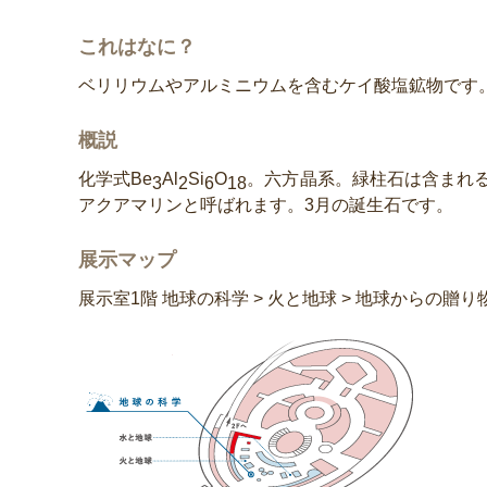
これはなに？
ベリリウムやアルミニウムを含むケイ酸塩鉱物です
概説
化学式Be
Al
Si
O
。六方晶系。緑柱石は含まれ
3
2
6
18
アクアマリンと呼ばれます。3月の誕生石です。
展示マップ
展示室1階 地球の科学 > 火と地球 > 地球からの贈