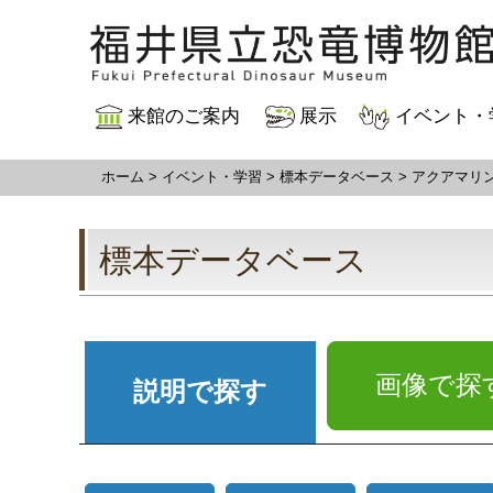
来館のご案内
展示
イベント・
ホーム
>
イベント・学習
>
標本データベース
>
アクアマリ
標本データベース
画像で探
説明で探す