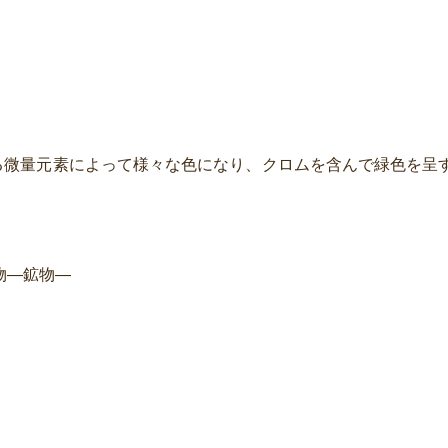
。
る微量元素によって様々な色になり、クロムを含んで緑色を呈
り物―鉱物―