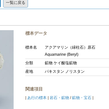
一覧に戻る
標本データ
標本名
アクアマリン（緑柱石）原石
Aquamarine (Beryl)
分類
鉱物 ケイ酸塩鉱物
産地
パキスタン ノリスタン
関連項目
|
あ行の標本
|
岩石・鉱物
/
鉱物・宝石
|