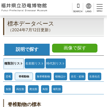
MENU
標本データベース
（2024年7月12日更新）
画像で探す
説明で探す
種類別リスト
名前順リスト
時代別リスト
恐竜
脊椎動物
無脊椎動物
植物ほか
岩石・鉱物
生痕化石
魚類
両生類
爬虫類
鳥類
哺乳類
脊椎動物の標本