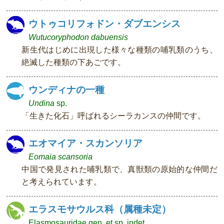
ウトゥコリフォドン・ダブエンシス
Wutucoryphodon dabuensis
新生代はじめに出現した様々な種類の哺乳類のうち、
絶滅した種類の下あごです。
ウンディナの一種
Undina
sp.
「生きた化石」呼ばれるシーラカンスの仲間です。
エオマイア・スカンソリア
Eomaia scansoria
中国で発見された哺乳類で、真獣類の原始的な仲間だ
と考えられています。
エラスモサウルス科（属種未定）
Elasmosauridae gen. et sp. indet.