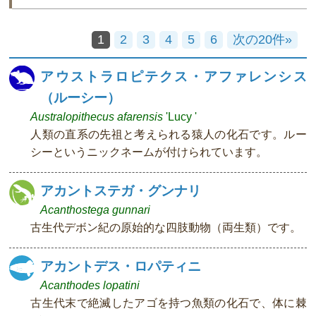
1
2
3
4
5
6
次の20件»
アウストラロピテクス・アファレンシス
（ルーシー）
Australopithecus afarensis
'Lucy '
人類の直系の先祖と考えられる猿人の化石です。ルー
シーというニックネームが付けられています。
アカントステガ・グンナリ
Acanthostega gunnari
古生代デボン紀の原始的な四肢動物（両生類）です。
アカントデス・ロパティニ
Acanthodes lopatini
古生代末で絶滅したアゴを持つ魚類の化石で、体に棘