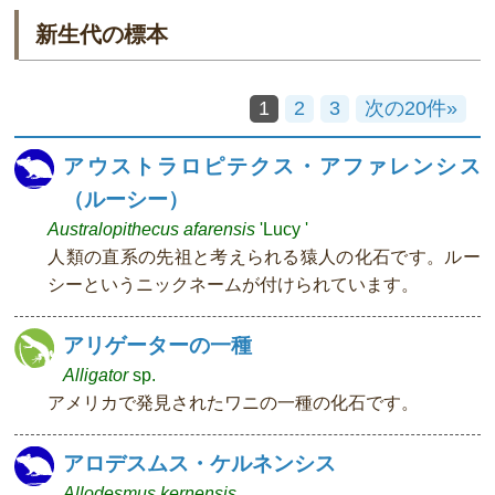
新生代の標本
1
2
3
次の20件»
アウストラロピテクス・アファレンシス
（ルーシー）
Australopithecus afarensis
'Lucy '
人類の直系の先祖と考えられる猿人の化石です。ルー
シーというニックネームが付けられています。
アリゲーターの一種
Alligator
sp.
アメリカで発見されたワニの一種の化石です。
アロデスムス・ケルネンシス
Allodesmus kernensis