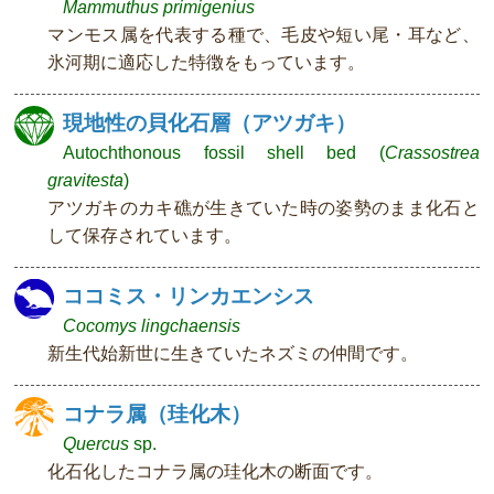
Mammuthus primigenius
マンモス属を代表する種で、毛皮や短い尾・耳など、
氷河期に適応した特徴をもっています。
現地性の貝化石層（アツガキ）
Autochthonous fossil shell bed (
Crassostrea
gravitesta
)
アツガキのカキ礁が生きていた時の姿勢のまま化石と
して保存されています。
ココミス・リンカエンシス
Cocomys lingchaensis
新生代始新世に生きていたネズミの仲間です。
コナラ属（珪化木）
Quercus
sp.
化石化したコナラ属の珪化木の断面です。