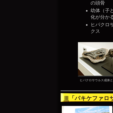
の頭骨
幼体（子
化が分か
ヒパクロ
クス
ヒパクロサウルス成体と
Ⅲ
「パキケファロ