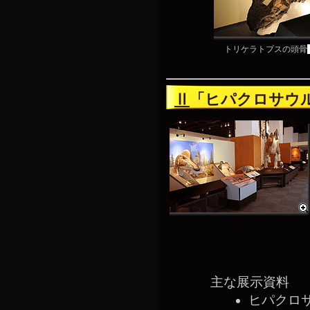
トリケラトプスの頭骨
Ⅱ
「ヒパクロサウ
主な展示資料
ヒパクロ