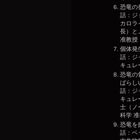
恐竜の
話：ジ
カロラ
長）と
准教授
個体発
話：ジ
キュレ
恐竜の
ばらし
話：ジ
キュレ
士（ノ
科学 
恐竜を
話：ベ