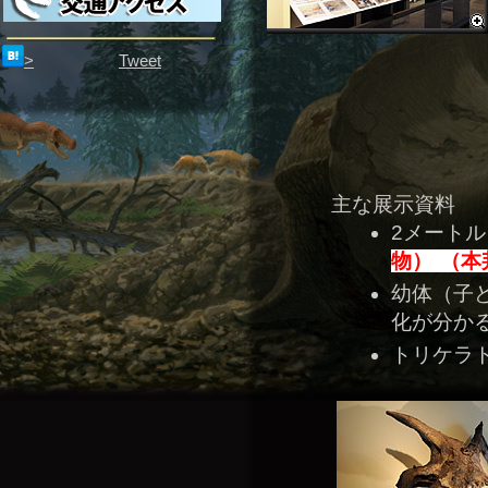
>
Tweet
主な展示資料
2メート
物）
（本
幼体（子
化が分か
トリケラ