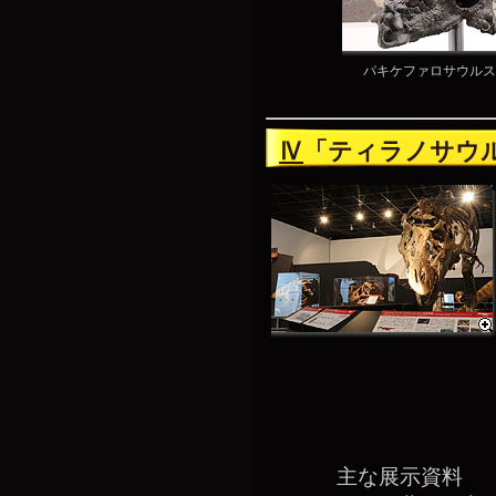
パキケファロサウルス
Ⅳ
「ティラノサウ
主な展示資料