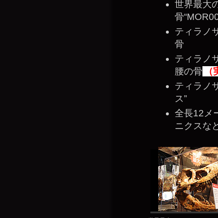
世界最大
骨“MOR00
ティラノ
骨
ティラノ
腰の骨
（
ティラノサ
ス”
全長12
ニクスな