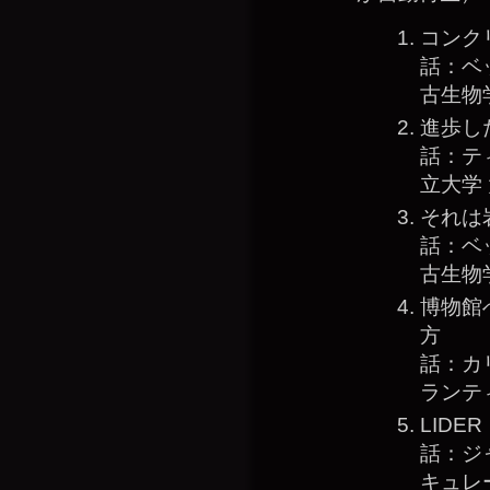
コンク
話：ベ
古生物
進歩し
話：テ
立大学
それは
話：ベ
古生物
博物館
方
話：カ
ランテ
LID
話：ジ
キュレ