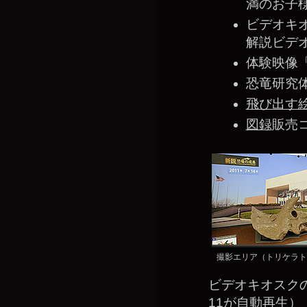
満のお子
ビデオキ
解説ビデ
体験映像「
恐竜研究
飛び出す
図録
販売
撮影エリア（トリケラト
ビデオキオスクの
11が自動再生）