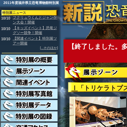
2011年度福井県立恐竜博物館特別展
特別展ニュース
フクリュウくんとジャンケ
10/10
ン大会！開催
【キッズイベント】恐竜ジ
10/10
グソー競争！開催
【関連イベント】特別展ツ
10/10
アー開催
【終了しました。
[...そのほか]
Ⅰ
「トリケラトプ