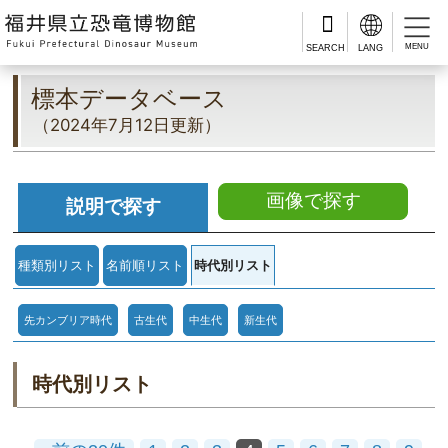
MENU
標本データベース
（2024年7月12日更新）
画像で探す
説明で探す
種類別リスト
名前順リスト
時代別リスト
先カンブリア時代
古生代
中生代
新生代
時代別リスト