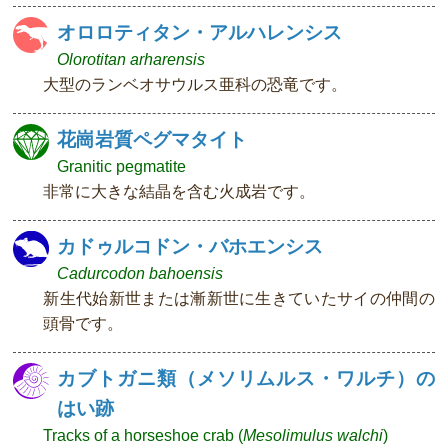
オロロティタン・アルハレンシス
Olorotitan arharensis
大型のランベオサウルス亜科の恐竜です。
花崗岩質ペグマタイト
Granitic pegmatite
非常に大きな結晶を含む火成岩です。
カドゥルコドン・バホエンシス
Cadurcodon bahoensis
新生代始新世または漸新世に生きていたサイの仲間の
頭骨です。
カブトガニ類（メソリムルス・ワルチ）の
はい跡
Tracks of a horseshoe crab (
Mesolimulus walchi
)