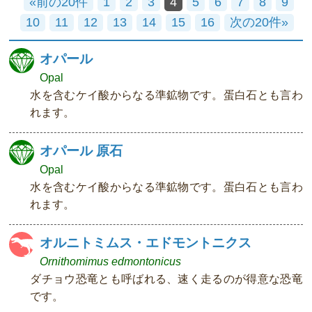
«前の20件
1
2
3
4
5
6
7
8
9
10
11
12
13
14
15
16
次の20件»
オパール
Opal
水を含むケイ酸からなる準鉱物です。蛋白石とも言わ
れます。
オパール 原石
Opal
水を含むケイ酸からなる準鉱物です。蛋白石とも言わ
れます。
オルニトミムス・エドモントニクス
Ornithomimus edmontonicus
ダチョウ恐竜とも呼ばれる、速く走るのが得意な恐竜
です。