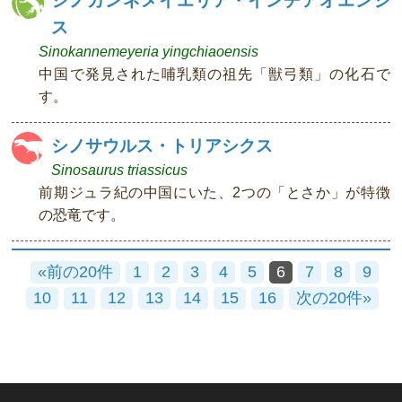
ス
Sinokannemeyeria yingchiaoensis
中国で発見された哺乳類の祖先「獣弓類」の化石で
す。
シノサウルス・トリアシクス
Sinosaurus triassicus
前期ジュラ紀の中国にいた、2つの「とさか」が特徴
の恐竜です。
«前の20件
1
2
3
4
5
6
7
8
9
10
11
12
13
14
15
16
次の20件»