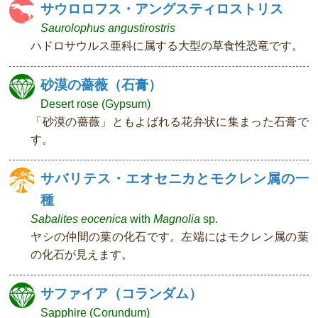
サウロロフス・アングスティロストリス
Saurolophus angustirostris
ハドロサウルス亜科に属する大型の草食性恐竜です。
砂漠の薔薇（石膏）
Desert rose (Gypsum)
「砂漠の薔薇」ともよばれる花弁状に集まった石膏で
す。
サバリテス・エオセニカとモクレン属の一
種
Sabalites eocenica
with
Magnolia
sp.
ヤシの仲間の葉の化石です。左端にはモクレン属の葉
の化石が見えます。
サファイア（コランダム）
Sapphire (Corundum)