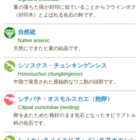
葉の落ちた痕が封印に似ていることからフウインボク
（封印木）とよばれる化石の幹です。
自然砒
Native arsenic
天然にできたヒ素の結晶です。
シソスクス・チュンキンゲンシス
Hsisosuchus chungkingensis
中国で発見された原始的なワニ類の頭部です。
シチパチ・オスモルスカエ（抱卵）
Citipati osmolskae
(nesting)
卵をあたためた格好のまま化石となったオビラプトル
科の化石です。
シノカンネメイエリア・インチアオエンシ