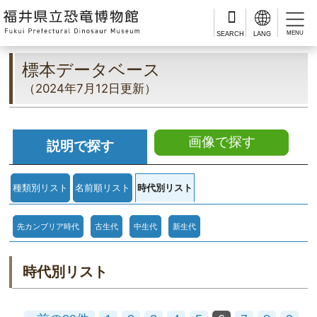
MENU
標本データベース
（2024年7月12日更新）
画像で探す
説明で探す
種類別リスト
名前順リスト
時代別リスト
先カンブリア時代
古生代
中生代
新生代
時代別リスト