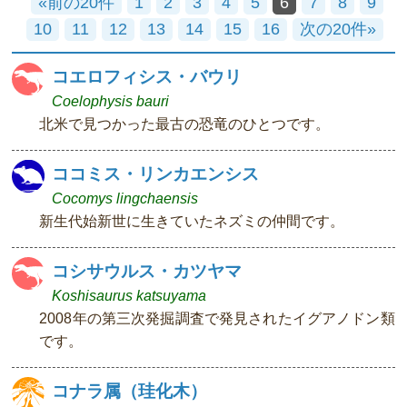
«前の20件
1
2
3
4
5
6
7
8
9
10
11
12
13
14
15
16
次の20件»
コエロフィシス・バウリ
Coelophysis bauri
北米で見つかった最古の恐竜のひとつです。
ココミス・リンカエンシス
Cocomys lingchaensis
新生代始新世に生きていたネズミの仲間です。
コシサウルス・カツヤマ
Koshisaurus katsuyama
2008年の第三次発掘調査で発見されたイグアノドン類
です。
コナラ属（珪化木）