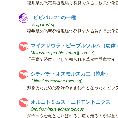
福井県の恐竜発掘現場で発見できる二枚貝の化
“ビビパルス”の一種
'Viviparus'
sp.
福井県の恐竜発掘現場で発見できる巻き貝の化
マイアサウラ・ピーブルソルム（幼体
Maiasaura peeblesorum
(juvenile)
「子育て恐竜」として知られる草食性恐竜マイ
シチパチ・オスモルスカエ（抱卵）
Citipati osmolskae
(nesting)
卵をあたためた格好のまま化石となったオビラ
オルニトミムス・エドモントニクス
Ornithomimus edmontonicus
ダチョウ恐竜とも呼ばれる、速く走るのが得意