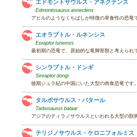
エドモントサウルス・アネクテンス
Edmontosaurus annectens
アヒルのようなくちばしが特徴の草食性の恐竜
エオラプトル・ルネンシス
Eoraptor lunensis
最初期の恐竜で、原始的な竜脚形類と考えられ
シンラプトル・ドンギ
Sinraptor dongi
後期ジュラ紀の中国にいた大型の肉食恐竜です
タルボサウルス・バタール
Tarbosaurus bataar
アジアのティラノサウルスといわれる大型の獣
テリジノサウルス・ケロニフォルミス