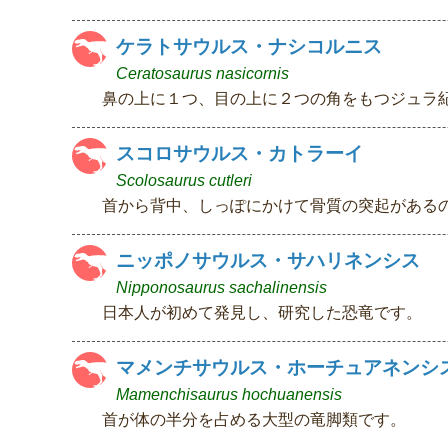
ケラトサウルス・ナシコルニス
Ceratosaurus nasicornis
鼻の上に１つ、目の上に２つの角をもつジュラ
スコロサウルス・カトラーイ
Scolosaurus cutleri
首から背中、しっぽにかけて骨質の突起がある
ニッポノサウルス・サハリネンシス
Nipponosaurus sachalinensis
日本人が初めて発見し、研究した恐竜です。
マメンチサウルス・ホーチュアネンシ
Mamenchisaurus hochuanensis
首が体の半分を占める大型の竜脚類です。