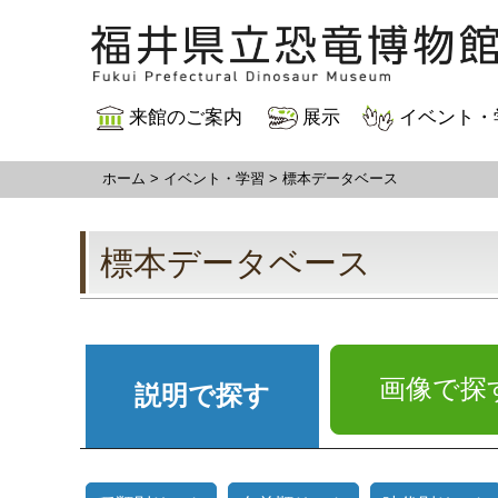
来館のご案内
展示
イベント・
ホーム
>
イベント・学習
> 標本データベース
標本データベース
画像で探
説明で探す