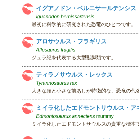
イグアノドン・ベルニサールテンシス
Iguanodon bernissartensis
最初に科学的に研究された恐竜のひとつです。
アロサウルス・フラギリス
Allosaurus fragilis
ジュラ紀を代表する大型獣脚類です。
ティラノサウルス・レックス
Tyrannosaurus rex
大きな頭と小さな前あしが特徴的な、恐竜の代
ミイラ化したエドモントサウルス・ア
Edmontosaurus annectens
mummy
ミイラ化したエドモントサウルスの貴重な標本