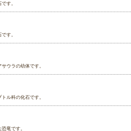
石です。
石です。
）
アサウラの幼体です。
プトル科の化石です。
な恐竜です。