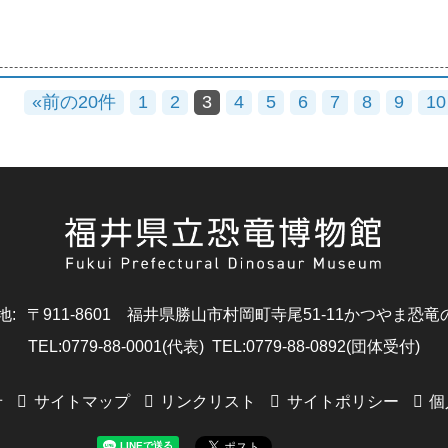
«前の20件
1
2
3
4
5
6
7
8
9
10
地
:
〒911-8601
福井県勝山市村岡町寺尾51-11
かつやま恐竜
TEL
:
0779-88-0001(代表)
TEL
:
0779-88-0892(団体受付)
せ
サイトマップ
リンクリスト
サイトポリシー
個