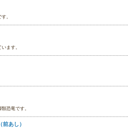
です。
ています。
。
脚類恐竜です。
（前あし）