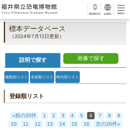
MENU
標本データベース
（2024年7月12日更新）
画像で探す
説明で探す
種類別リスト
名前順リスト
時代別リスト
登録順リスト
«前の20件
1
2
3
4
5
6
7
8
9
10
11
12
13
14
15
16
次の20件»