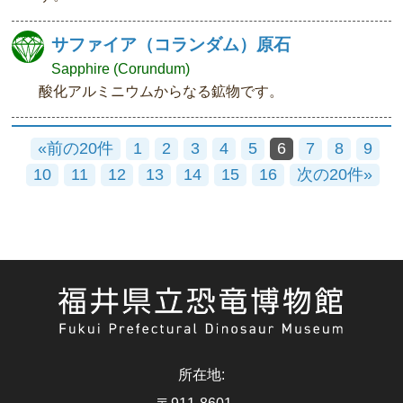
サファイア（コランダム）原石
Sapphire (Corundum)
酸化アルミニウムからなる鉱物です。
«前の20件
1
2
3
4
5
6
7
8
9
10
11
12
13
14
15
16
次の20件»
所在地
: