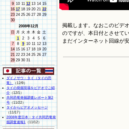
9
10
11
12
13
14
15
16
17
18
19
20
21
22
23
24
25
26
27
28
29
30
掲載します。なおこのビデ
2008年12月
日
月
火
水
木
金
土
のですが、本日付とさせて
1
2
3
4
5
6
まだインターネット回線が
7
8
9
10
11
12
13
14
15
16
17
18
19
20
21
22
23
24
25
26
27
28
29
30
31
ダイノサウ・タイ（タイの恐
竜）
（12/9）
タイの発掘現場をビデオでご紹
介
（12/1）
共同恐竜発掘調査レポート第2
号
（11/22）
タイからビデオメッセージ
（11/17）
2008年度日本・タイ共同恐竜発
掘調査速報1
（11/12）