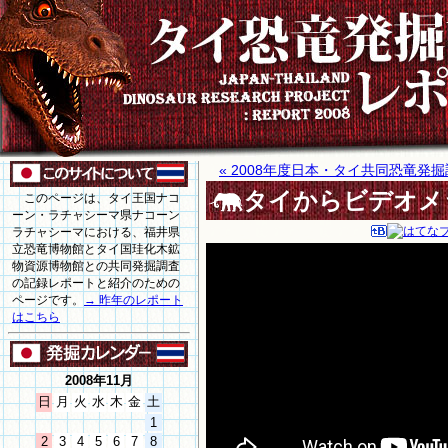
« 2008年度日本・タイ共同恐竜発
タイからビデオメ
このページは、タイ王国ナコ
ーン・ラチャシーマ県ナコーン
ラチャシーマにおける、福井県
立恐竜博物館とタイ国珪化木鉱
物資源博物館との共同発掘調査
の記録レポートと紹介のための
ページです。
→ 昨年のレポート
はこちら
2008年11月
日
月
火
水
木
金
土
1
2
3
4
5
6
7
8