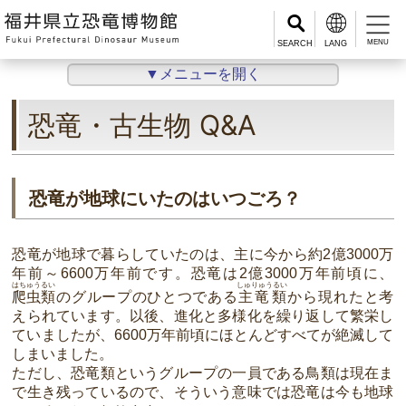
MENU
▼メニューを開く
恐竜・古生物 Q&A
恐竜が地球にいたのはいつごろ？
恐竜が地球で暮らしていたのは、主に今から約2億3000万
年前～6600万年前です。恐竜は2億3000万年前頃に、
はちゅうるい
しゅりゅうるい
爬虫類
のグループのひとつである
主竜類
から現れたと考
えられています。以後、進化と多様化を繰り返して繁栄し
ていましたが、6600万年前頃にほとんどすべてが絶滅して
しまいました。
ただし、恐竜類というグループの一員である鳥類は現在ま
で生き残っているので、そういう意味では恐竜は今も地球