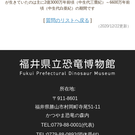
が生きていたのは主に2億3000万年前頃（中生代三畳紀）～6600万年前
頃（中生代白亜紀）の期間です
[
質問のリストへ戻る
]
（2020/12/22更新）
所在地
:
〒911-8601
福井県勝山市村岡町寺尾51-11
かつやま恐竜の森内
TEL
:
0779-88-0001(代表)
TEL
:
0779-88-0892(団体受付)