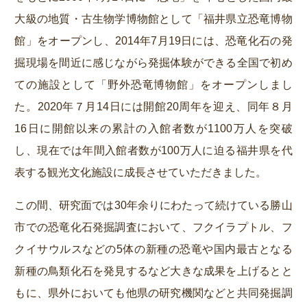
大級の地質・古生物学博物館として「福井県立恐竜博物
館」をオープンし、2014年7月19日には、恐竜化石の発
掘現場を間近に感じながら発掘体験ができる全国で初め
ての施設として「野外恐竜博物館」をオープンしまし
た。2020年７月14日には開館20周年を迎え、同年８月
16日に開館以来の累計の入館者数が1100万人を突破
し、現在では年間入館者数が100万人に迫る福井県を代
表する観光文化施設に成長させていただきました。
この間、研究面では30年余りにわたって続けている勝山
市での恐竜化石発掘調査において、フクイラプトル、フ
クイサウルスなどの5体の新種の恐竜や国内最古となる
新種の鳥類化石を発見するなど大きな成果を上げるとと
もに、県外においても他県の研究機関などと共同発掘調