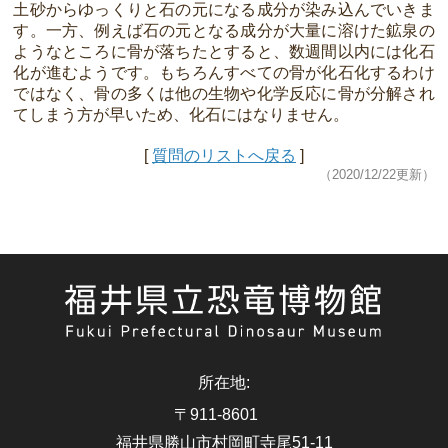
土砂からゆっくりと石の元になる成分が染み込んでいきま
す。一方、例えば石の元となる成分が大量に溶けた鉱泉の
ようなところに骨が落ちたとすると、数週間以内には化石
化が進むようです。もちろんすべての骨が化石化するわけ
ではなく、骨の多くは他の生物や化学反応に骨が分解され
てしまう方が早いため、化石にはなりません。
[
質問のリストへ戻る
]
（2020/12/22更新）
所在地
:
〒911-8601
福井県勝山市村岡町寺尾51-11