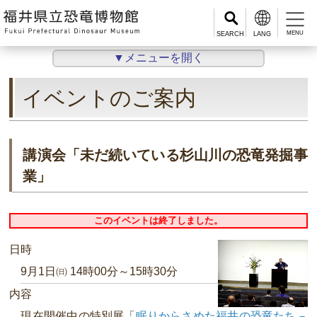
MENU
▼メニューを開く
イベントのご案内
講演会「未だ続いている杉山川の恐竜発掘事
業」
このイベントは終了しました。
日時
9月1日㈰ 14時00分～15時30分
内容
現在開催中の特別展「
眠りからさめた福井の恐竜たち－