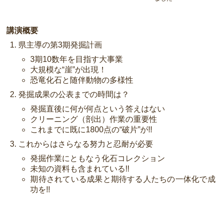
講演概要
県主導の第3期発掘計画
3期10数年を目指す大事業
大規模な“崖”が出現！
恐竜化石と随伴動物の多様性
発掘成果の公表までの時間は？
発掘直後に何が何点という答えはない
クリーニング（剖出）作業の重要性
これまでに既に1800点の“破片”が!!
これからはさらなる努力と忍耐が必要
発掘作業にともなう化石コレクション
未知の資料も含まれている!!
期待されている成果と期待する人たちの一体化で成
功を!!