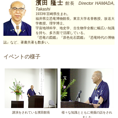
濱田 隆士
館長
Director HAMADA,
Takashi
1933年宮崎県生まれ。
福井県立恐竜博物館長。東京大学名誉教授。放送大
学教授。理学博士。
宇宙地球科学、地史学、古生物学全般に幅広い知識
を持ち、多方面で活躍している。
『恐竜の図鑑』『原色化石図鑑』『恐竜時代の博物
誌』など、著書共著も数多い。
イベントの様子
講演をされている濱田館長
様々な知識とともに発掘の話をされ
ました