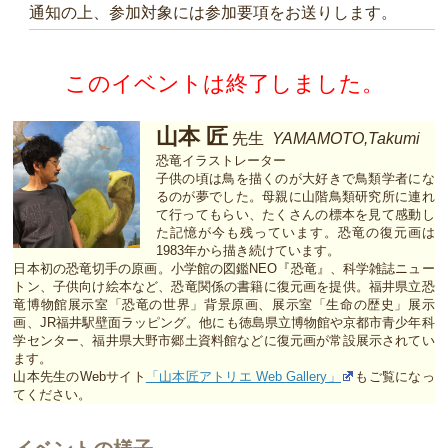
通知の上、参加対象には参加要項をお送りします。
このイベントは終了しました。
山本 匠
先生
YAMAMOTO,Takumi
恐竜イラストレーター
子供の頃は鳥を描くのが大好きで鳥類学者にな
るのが夢でした。母親に山階鳥類研究所に連れ
て行ってもらい、たくさんの標本を見て感動し
た記憶が今も残っています。恐竜の復元画は
1983年から描き続けています。
日本初の恐竜切手の原画。小学館の図鑑NEO『恐竜』、科学雑誌ニュー
トン、子供向け絵本など、恐竜関係の書籍に復元画を提供。福井県立恐
竜博物館展示室「恐竜の世界」背景原画、展示室「生命の歴史」展示
画、JR福井駅壁面ラッピング。他にも徳島県立博物館や京都市青少年科
学センター、福井県大野市郷土資料館などに復元画が常設展示されてい
ます。
山本先生のWebサイト
「山本匠アトリエ Web Gallery」
もご覧になっ
てください。