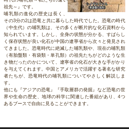
祖先～』です。
哺乳類の進化の歴史は長く、
その3分の2は恐竜と共に暮らした時代でした。恐竜の時代
（中生代）の哺乳類は、その多くが断片的な化石資料から
知られています。しかし、全身の状態が分かる、すばらし
く保存状態が良い化石が中国の遼寧省から次々と発見され
てきました。恐竜時代に絶滅した哺乳類や、現在の哺乳類
（有胎盤類・有袋類・単孔類）の祖先たちがどのような生
き物だったのかについて、遼寧省の化石が大きな手がかり
を与えてくれます。中国とアメリカで活躍する著名な研究
者たちが、恐竜時代の哺乳類についてやさしく解説しま
す。
他にも『アジアの恐竜』『手取層群の発掘』など恐竜の世
界や生命の歴史、地球の科学に関連した番組があり、4つ
あるブースで自由に見ることができます。