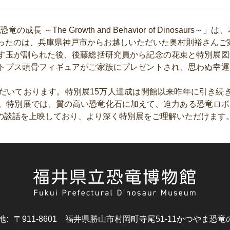
長 ～The Growth and Behavior of Dinosaurs～」
は、
なったのは、兵庫県神戸市からお越しいただいた奥村則裕さんご
す玉が割られた後、後藤総括研究員から記念の花束と
特別展図
トプス頭骨フィギュアがご家族にプレゼントされ、思わぬ幸運
だいております。特別展15万人達成は開館以来昨年に引き続
す。特別展では、質の高い恐竜化石に加えて、迫力ある恐竜ロ
の談話を上映しており、より深く特別展をご理解いただけます
地
:
〒911-8601
福井県勝山市村岡町寺尾51-11
かつやま恐竜