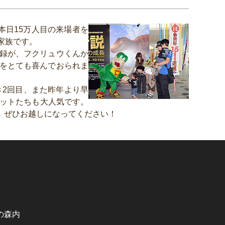
本日15万人目の来場者を
家族です。
録
が、フクリュウくんか
をとても喜んでおられま
き2回目、また昨年より早
ボットたちも大人気です。
。ぜひお越しになってください！
の森内