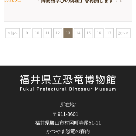
「博物館学びの講座」を再開します！！
< 前へ
9
10
11
12
13
14
15
16
17
次へ >
所在地
:
〒911-8601
福井県勝山市村岡町寺尾51-11
かつやま恐竜の森内