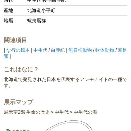
時代
中生代 後期白亜紀
産地
北海道小平町
地層
蝦夷層群
関連項目
|
な行の標本
|
中生代
/
白亜紀
|
無脊椎動物
/
軟体動物
/
頭足
類
|
これはなに？
北海道で発見された日本を代表するアンモナイトの一種で
す。
展示マップ
展示室2階 生命の歴史 > 中生代 > 中生代の海