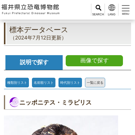
MENU
標本データベース
（2024年7月12日更新）
画像で探す
説明で探す
種類別リスト
名前順リスト
時代別リスト
一覧に戻る
ニッポニテス・ミラビリス