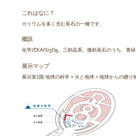
これはなに？
カリウムを多く含む長石の一種です。
概説
化学式KAlSi
O
。三斜晶系。微斜長石のうち、青緑
3
8
展示マップ
展示室1階 地球の科学 > 火と地球 > 地球からの贈