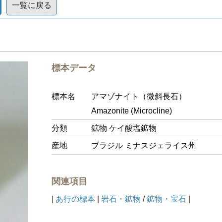
一覧に戻る
標本データ
標本名
アマゾナイト（微斜長石）
Amazonite (Microcline)
分類
鉱物 ケイ酸塩鉱物
産地
ブラジル ミナスジェライス州
関連項目
|
あ行の標本
|
岩石・鉱物
/
鉱物・宝石
|