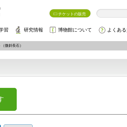
チケットの販売
学習
研究情報
博物館について
よくある
ト（微斜長石）
す