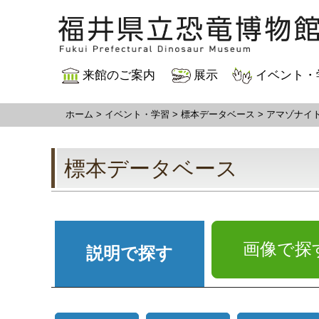
来館のご案内
展示
イベント・
ホーム
>
イベント・学習
>
標本データベース
>
アマゾナイ
標本データベース
画像で探
説明で探す