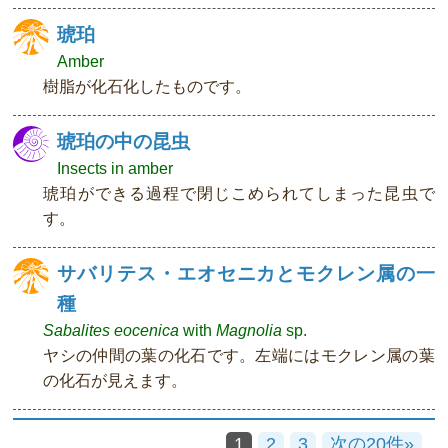
琥珀
Amber
樹脂が化石化したものです。
琥珀の中の昆虫
Insects in amber
琥珀ができる過程で閉じこめられてしまった昆虫で
す。
サバリテス・エオセニカとモクレン属の一
種
Sabalites eocenica
with
Magnolia
sp.
ヤシの仲間の葉の化石です。左端にはモクレン属の葉
の化石が見えます。
1
2
3
次の20件»