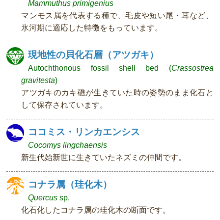
Mammuthus primigenius
マンモス属を代表する種で、毛皮や短い尾・耳など、
氷河期に適応した特徴をもっています。
現地性の貝化石層（アツガキ）
Autochthonous fossil shell bed (
Crassostrea
gravitesta
)
アツガキのカキ礁が生きていた時の姿勢のまま化石と
して保存されています。
ココミス・リンカエンシス
Cocomys lingchaensis
新生代始新世に生きていたネズミの仲間です。
コナラ属（珪化木）
Quercus
sp.
化石化したコナラ属の珪化木の断面です。