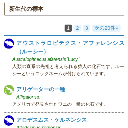
新生代の標本
1
2
3
次の20件»
アウストラロピテクス・アファレンシス
（ルーシー）
Australopithecus afarensis
'Lucy '
人類の直系の先祖と考えられる猿人の化石です。ルー
シーというニックネームが付けられています。
アリゲーターの一種
Alligator
sp.
アメリカで発見されたワニの一種の化石です。
アロデスムス・ケルネンシス
Allodesmus kernensis