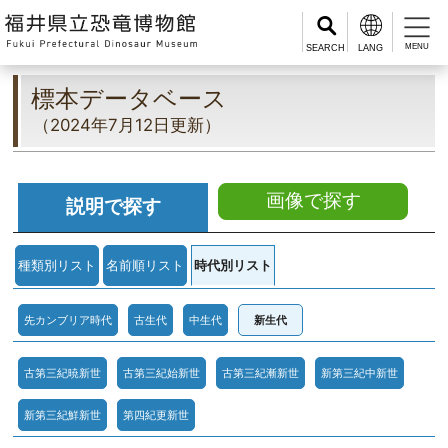
MENU
標本データベース
（2024年7月12日更新）
画像で探す
説明で探す
種類別リスト
名前順リスト
時代別リスト
先カンブリア時代
古生代
中生代
新生代
古第三紀暁新世
古第三紀始新世
古第三紀漸新世
新第三紀中新世
新第三紀鮮新世
第四紀更新世