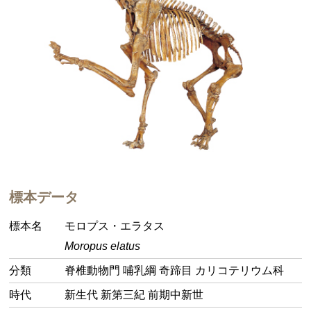
標本データ
標本名
モロプス・エラタス
Moropus elatus
分類
脊椎動物門 哺乳綱 奇蹄目 カリコテリウム科
時代
新生代 新第三紀 前期中新世