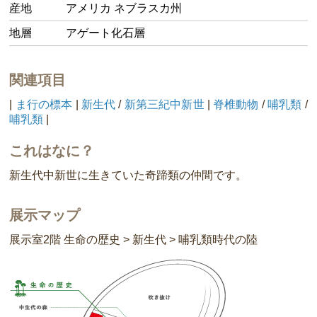
産地
アメリカ ネブラスカ州
地層
アゲート化石層
関連項目
|
ま行の標本
|
新生代
/
新第三紀中新世
|
脊椎動物
/
哺乳類
/
哺乳類
|
これはなに？
新生代中新世に生きていた奇蹄類の仲間です。
展示マップ
展示室2階 生命の歴史 > 新生代 > 哺乳類時代の陸