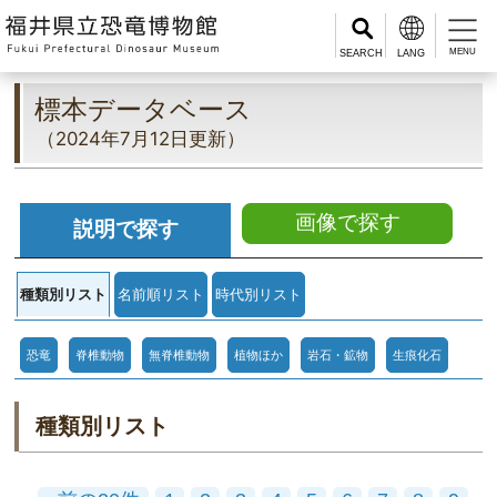
MENU
標本データベース
（2024年7月12日更新）
画像で探す
説明で探す
種類別リスト
名前順リスト
時代別リスト
恐竜
脊椎動物
無脊椎動物
植物ほか
岩石・鉱物
生痕化石
種類別リスト