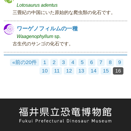
Lotosaurus adentus
三畳紀の中国にいた原始的な爬虫類の化石です。
ワーゲノフィルムの一種
Waagenophyllum
sp.
古生代のサンゴの化石です。
«前の20件
1
2
3
4
5
6
7
8
9
10
11
12
13
14
15
16