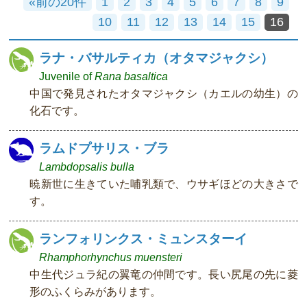
«前の20件
1
2
3
4
5
6
7
8
9
10
11
12
13
14
15
16
ラナ・バサルティカ（オタマジャクシ）
Juvenile of
Rana basaltica
中国で発見されたオタマジャクシ（カエルの幼生）の
化石です。
ラムドプサリス・ブラ
Lambdopsalis bulla
暁新世に生きていた哺乳類で、ウサギほどの大きさで
す。
ランフォリンクス・ミュンスターイ
Rhamphorhynchus muensteri
中生代ジュラ紀の翼竜の仲間です。長い尻尾の先に菱
形のふくらみがあります。